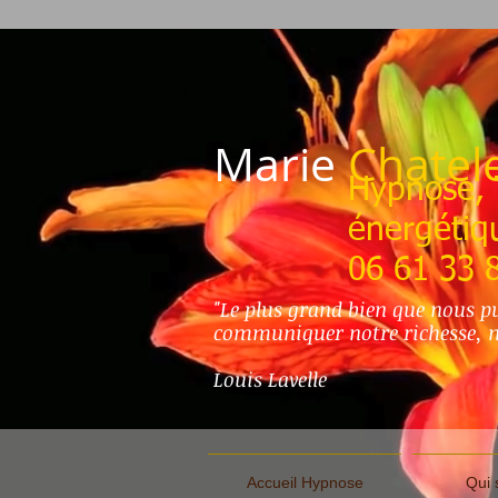
Marie
Chatel
Hypnose, 
énergétiq
06 61 33 
"Le plus grand bien que nous pu
communiquer notre richesse, mai
Louis Lavelle
Accueil Hypnose
Qui 