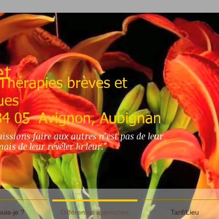
et
Thérapies brèves et
ues
84 05 Avignon, Aubignan
issions faire aux autres n’est pas de leur
s de leur révéler la leur."
suis-je ?
Différentes approches
Tarif/Lieu